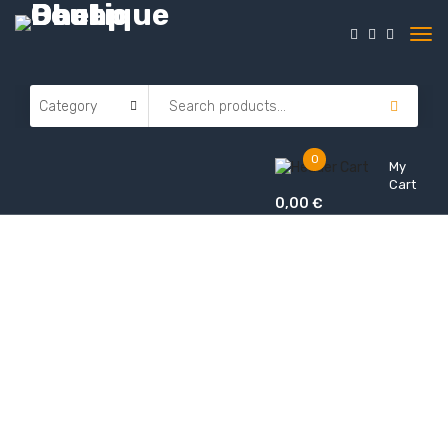
0
My
Cart
0,00
€
Contact info.